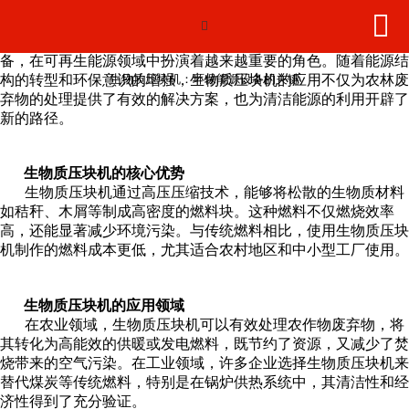
生物质压块机：环保能源设备的关键


网站首页

生物质压块机作为一种将农林废弃物转化为高能效燃料的设
备，在可再生能源领域中扮演着越来越重要的角色。随着能源结
产品中心
构的转型和环保意识的增强，生物质压块机的应用不仅为农林废
生物质压块机：环保能源设备的关键
弃物的处理提供了有效的解决方案，也为清洁能源的利用开辟了
新闻动态
新的路径。
2026年世界杯官网
生物质压块机的核心优势
生物质压块机通过高压压缩技术，能够将松散的生物质材料
工程案例
如秸秆、木屑等制成高密度的燃料块。这种燃料不仅燃烧效率
高，还能显著减少环境污染。
与传统燃料相比，使用生物质压块
机制作的燃料成本更低，尤其适合农村地区和中小型工厂使用。
荣誉资质
联系我们
生物质压块机的应用领域
在农业领域，生物质压块机可以有效处理农作物废弃物，将
其转化为高能效的供暖或发电燃料，既节约了资源，又减少了焚
烧带来的空气污染。
在工业领域，许多企业选择生物质压块机来
替代煤炭等传统燃料，特别是在锅炉供热系统中，其清洁性和经
济性得到了充分验证。