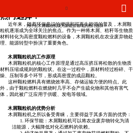
为什么木屑颗粒机成为新能源领域的


网站首页

热门选择？
产品中心
近年来，随着环保意识的增强和可再生能源的普及，木屑颗
为什么木屑颗粒机成为新能源领域的热门选择？
粒机逐渐成为全球关注的焦点。作为一种将木屑、秸秆等生物质
材料转化为高密度颗粒燃料的设备，木屑颗粒机在农业废弃物处
新闻动态
理、能源转型中扮演了重要角色。
2026年世界杯官网
木屑颗粒机的工作原理
木屑颗粒机的核心工作原理是通过高压挤压将松散的生物质
工程案例
材料压缩成规则的颗粒状。在这一过程中，原材料经过粉碎、干
燥、压制等多个环节，形成高密度的成品颗粒。
这种颗粒燃料具有燃烧效率高、存储运输方便的特点。此
荣誉资质
外，由于颗粒燃料在燃烧时几乎不会产生硫化物和其他有害气
体，因此被广泛应用于供暖、发电等领域。
联系我们
木屑颗粒机的优势分析
木屑颗粒机之所以备受青睐，主要得益于其多方面的优势：
1. 环保节能：木屑颗粒机可以将农业废弃物转化为清
洁能源，大幅降低对化石燃料的依赖。