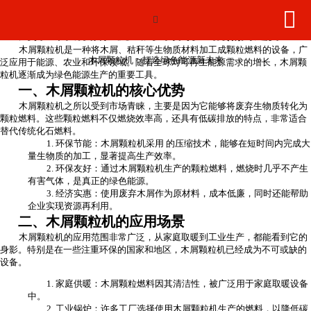
木屑颗粒机：打造绿色能源新未来


网站首页

为什么木屑颗粒机成为环保行业的热门选择？
木屑颗粒机是一种将木屑、秸秆等生物质材料加工成颗粒燃料的设备，广
产品中心
木屑颗粒机：打造绿色能源新未来
泛应用于能源、农业和环保领域。随着全球对可再生能源需求的增长，木屑颗
粒机逐渐成为绿色能源生产的重要工具。
新闻动态
一、木屑颗粒机的核心优势
木屑颗粒机之所以受到市场青睐，主要是因为它能够将废弃生物质转化为
颗粒燃料。这些颗粒燃料不仅燃烧效率高，还具有低碳排放的特点，非常适合
2026年世界杯官网
替代传统化石燃料。
1. 环保节能：木屑颗粒机采用 的压缩技术，能够在短时间内完成大
量生物质的加工，显著提高生产效率。
工程案例
2. 环保友好：通过木屑颗粒机生产的颗粒燃料，燃烧时几乎不产生
有害气体，是真正的绿色能源。
3. 经济实惠：使用废弃木屑作为原材料，成本低廉，同时还能帮助
荣誉资质
企业实现资源再利用。
二、木屑颗粒机的应用场景
联系我们
木屑颗粒机的应用范围非常广泛，从家庭取暖到工业生产，都能看到它的
身影。特别是在一些注重环保的国家和地区，木屑颗粒机已经成为不可或缺的
设备。
1. 家庭供暖：木屑颗粒燃料因其清洁性，被广泛用于家庭取暖设备
中。
2. 工业锅炉：许多工厂选择使用木屑颗粒机生产的燃料，以降低碳