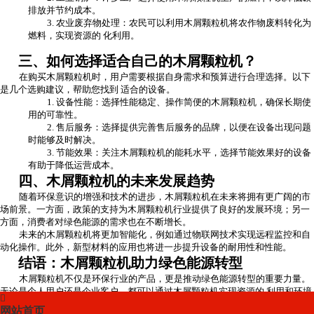
排放并节约成本。
3. 农业废弃物处理：农民可以利用木屑颗粒机将农作物废料转化为
燃料，实现资源的 化利用。
三、如何选择适合自己的木屑颗粒机？
在购买木屑颗粒机时，用户需要根据自身需求和预算进行合理选择。以下
是几个选购建议，帮助您找到 适合的设备。
1. 设备性能：选择性能稳定、操作简便的木屑颗粒机，确保长期使
用的可靠性。
2. 售后服务：选择提供完善售后服务的品牌，以便在设备出现问题
时能够及时解决。
3. 节能效果：关注木屑颗粒机的能耗水平，选择节能效果好的设备
有助于降低运营成本。
四、木屑颗粒机的未来发展趋势
随着环保意识的增强和技术的进步，木屑颗粒机在未来将拥有更广阔的市
场前景。一方面，政策的支持为木屑颗粒机行业提供了良好的发展环境；另一
方面，消费者对绿色能源的需求也在不断增长。
未来的木屑颗粒机将更加智能化，例如通过物联网技术实现远程监控和自
动化操作。此外，新型材料的应用也将进一步提升设备的耐用性和性能。
结语：木屑颗粒机助力绿色能源转型
木屑颗粒机不仅是环保行业的产品，更是推动绿色能源转型的重要力量。
无论是个人用户还是企业客户，都可以通过木屑颗粒机实现资源的 利用和环境

的可持续发展。如果您正在寻找一种经济实用且环保的能源解决方案
网站首页